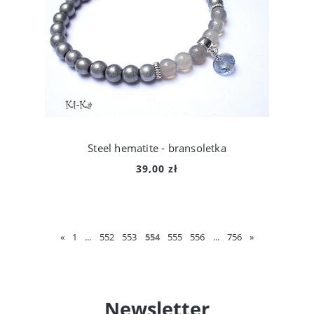
Steel hematite - bransoletka
39,00 zł
«
1
...
552
553
554
555
556
...
756
»
Newsletter