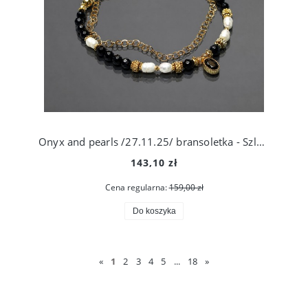
Onyx and pearls /27.11.25/ bransoletka - Szlachetna kolekcja
143,10 zł
Cena regularna:
159,00 zł
Do koszyka
«
1
2
3
4
5
...
18
»