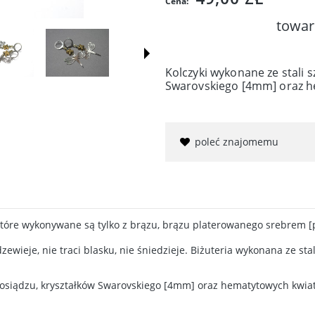
Cena:
towar
Kolczyki wykonane ze stali 
Swarovskiego [4mm] oraz h
poleć znajomemu
 które wykonywane są tylko z brązu, brązu platerowanego srebrem [p
dzewieje, nie traci blasku, nie śniedzieje. Biżuteria wykonana ze sta
 mosiądzu, kryształków Swarovskiego [4mm] oraz hematytowych kwia