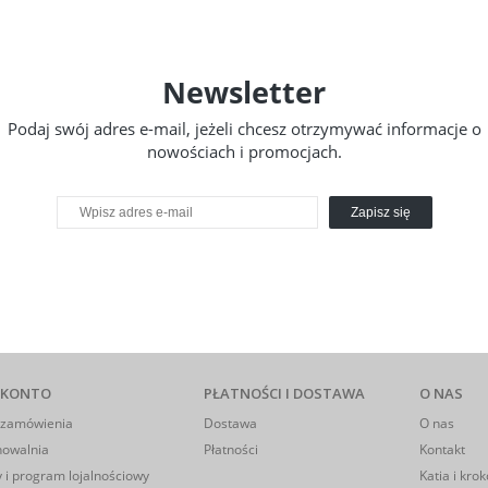
Newsletter
Podaj swój adres e-mail, jeżeli chcesz otrzymywać informacje o
nowościach i promocjach.
Zapisz się
 KONTO
PŁATNOŚCI I DOSTAWA
O NAS
 zamówienia
Dostawa
O nas
howalnia
Płatności
Kontakt
 i program lojalnościowy
Katia i krok