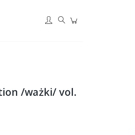
Zarejestruj się
Zaloguj się
tion /ważki/ vol.