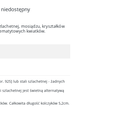
 niedostępny
szlachetnej, mosiądzu, kryształków
ematytowych kwiatków.
r. 925] lub stali szlachetnej - żadnych
li szlachetnej jest świetną alternatywą
tków. Całkowita długość kolczyków 5,2cm.