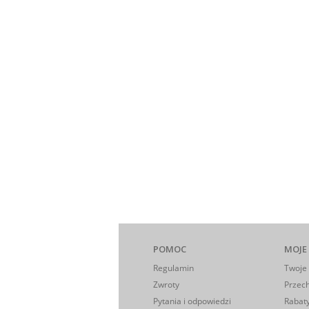
POMOC
MOJE
Regulamin
Twoje
Zwroty
Przec
Pytania i odpowiedzi
Rabaty