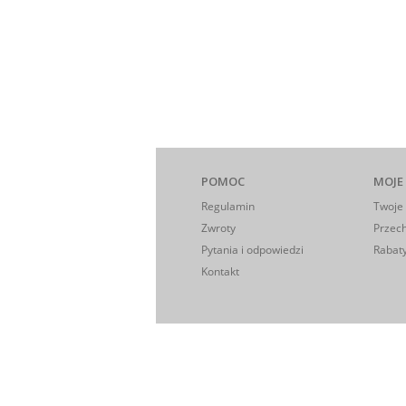
POMOC
MOJE
Regulamin
Twoje
Zwroty
Przec
Pytania i odpowiedzi
Rabaty
Kontakt