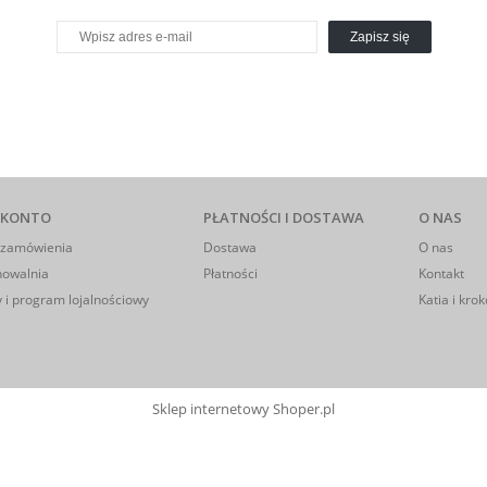
Zapisz się
 KONTO
PŁATNOŚCI I DOSTAWA
O NAS
 zamówienia
Dostawa
O nas
howalnia
Płatności
Kontakt
 i program lojalnościowy
Katia i krok
Sklep internetowy Shoper.pl