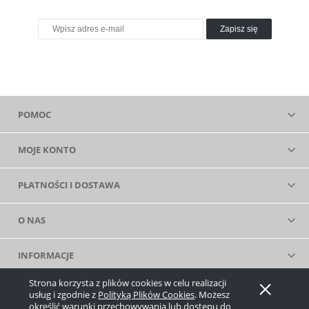
Zapisz się
POMOC
MOJE KONTO
PŁATNOŚCI I DOSTAWA
O NAS
INFORMACJE
Strona korzysta z plików cookies w celu realizacji
Pokaż pełną wersję strony
usług i zgodnie z
Polityką Plików Cookies
. Możesz
określić warunki przechowywania lub dostępu do