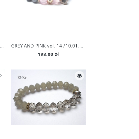
Szlachcianki - naszyjnik
Slim vol. 5 - kolczyki
324,00 zł
245,00 zł
Do koszyka
Do koszyka
KOLEKCJA ORIENTALNA. Bollywood Violet and Gold
GREY AND PINK vol. 14 /10.01.17/ set
198,00 zł