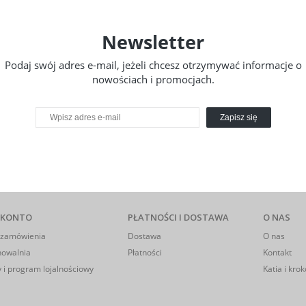
Newsletter
Podaj swój adres e-mail, jeżeli chcesz otrzymywać informacje o
nowościach i promocjach.
Zapisz się
 KONTO
PŁATNOŚCI I DOSTAWA
O NAS
 zamówienia
Dostawa
O nas
howalnia
Płatności
Kontakt
 i program lojalnościowy
Katia i krok