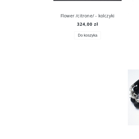
 /citrone/ - kolczyki
Flower /citrone/ - naszyjnik
324,00 zł
298,00 zł
Do koszyka
Do koszyka