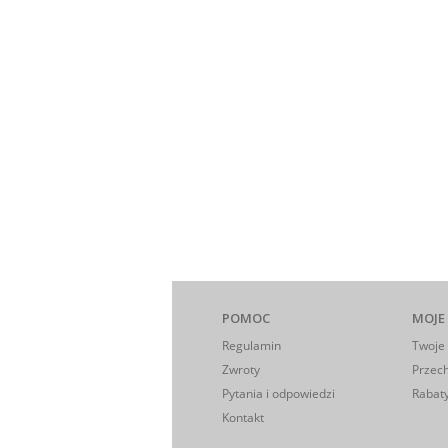
POMOC
MOJE
Regulamin
Twoje
Zwroty
Przec
Pytania i odpowiedzi
Rabaty
Kontakt