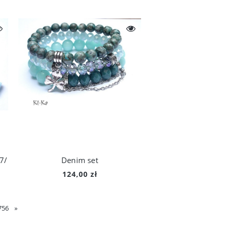
7/
Denim set
124,00 zł
756
»