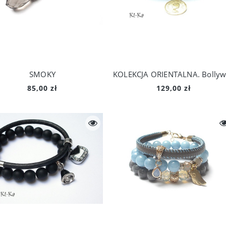
Płatki kwiatów vol. 11 /płatki róż/ - kolczyki
Szlachcianki vol. 3 - kolczyki
224,00 zł
324,00 zł
Do koszyka
Do koszyka
SMOKY
85,00 zł
129,00 zł