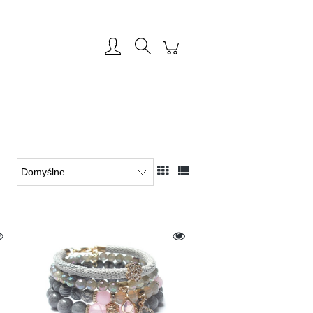
Zarejestruj się
Zaloguj się