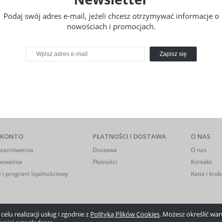
Podaj swój adres e-mail, jeżeli chcesz otrzymywać informacje o
nowościach i promocjach.
Zapisz się
 KONTO
PŁATNOŚCI I DOSTAWA
O NAS
 zamówienia
Dostawa
O nas
howalnia
Płatności
Kontakt
 i program lojalnościowy
Katia i krok
elu realizacji usług i zgodnie z
Polityką Plików Cookies
. Możesz określić w