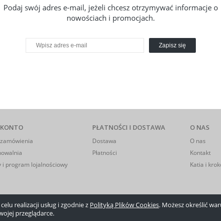
Podaj swój adres e-mail, jeżeli chcesz otrzymywać informacje o
nowościach i promocjach.
Zapisz się
 KONTO
PŁATNOŚCI I DOSTAWA
O NAS
 zamówienia
Dostawa
O nas
howalnia
Płatności
Kontakt
 i program lojalnościowy
Katia i krok
elu realizacji usług i zgodnie z
Polityką Plików Cookies
. Możesz określić w
wojej przeglądarce.
Sklep internetowy Shoper.pl