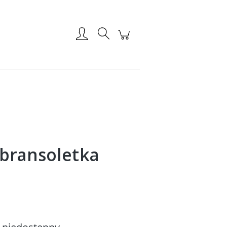
Zarejestruj się
Zaloguj się
 bransoletka