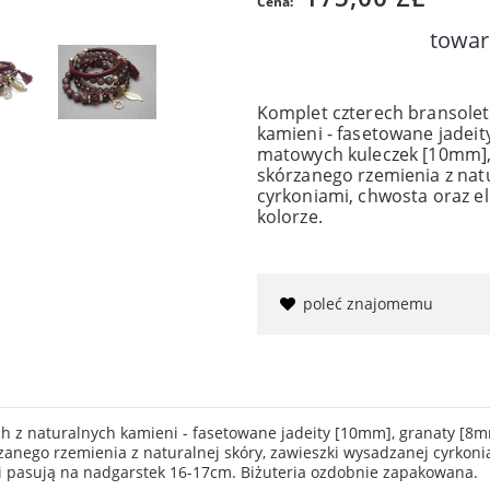
Cena:
towar
Komplet czterech bransole
kamieni - fasetowane jadei
matowych kuleczek [10mm],
skórzanego rzemienia z natu
cyrkoniami, chwosta oraz 
kolorze.
poleć znajomemu
h z naturalnych kamieni - fasetowane jadeity [10mm], granaty [8
anego rzemienia z naturalnej skóry, zawieszki wysadzanej cyrkon
i pasują na nadgarstek 16-17cm. Biżuteria ozdobnie zapakowana.