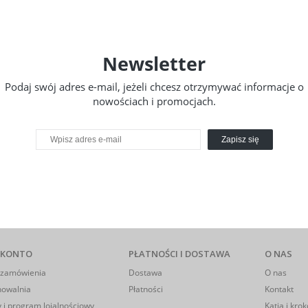
Newsletter
Podaj swój adres e-mail, jeżeli chcesz otrzymywać informacje o
nowościach i promocjach.
Zapisz się
 KONTO
PŁATNOŚCI I DOSTAWA
O NAS
 zamówienia
Dostawa
O nas
howalnia
Płatności
Kontakt
 i program lojalnościowy
Katia i krok