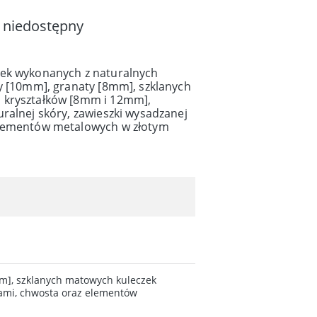
 niedostępny
tek wykonanych z naturalnych
ty [10mm], granaty [8mm], szklanych
 kryształków [8mm i 12mm],
ralnej skóry, zawieszki wysadzanej
elementów metalowych w złotym
mm], szklanych matowych kuleczek
iami, chwosta oraz elementów