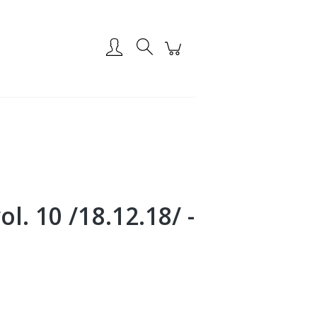
Zarejestruj się
Zaloguj się
l. 10 /18.12.18/ -