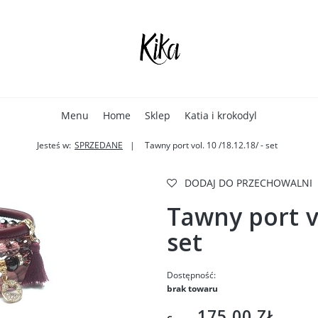
Menu
Home
Sklep
Katia i krokodyl
Jesteś w:
SPRZEDANE
Tawny port vol. 10 /18.12.18/ - set
DODAJ DO PRZECHOWALNI
Tawny port vo
set
Dostępność:
brak towaru
175,00 ZŁ