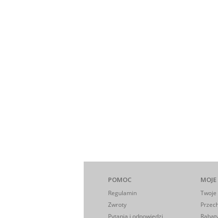
POMOC
MOJE
Regulamin
Twoje
Zwroty
Przec
Pytania i odpowiedzi
Rabaty