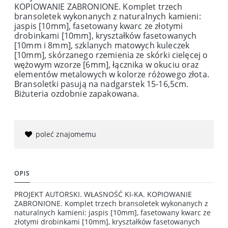
KOPIOWANIE ZABRONIONE. Komplet trzech
bransoletek wykonanych z naturalnych kamieni:
jaspis [10mm], fasetowany kwarc ze złotymi
drobinkami [10mm], kryształków fasetowanych
[10mm i 8mm], szklanych matowych kuleczek
[10mm], skórzanego rzemienia ze skórki cielęcej o
wężowym wzorze [6mm], łącznika w okuciu oraz
elementów metalowych w kolorze różowego złota.
Bransoletki pasują na nadgarstek 15-16,5cm.
Biżuteria ozdobnie zapakowana.
poleć znajomemu
OPIS
PROJEKT AUTORSKI. WŁASNOŚĆ KI-KA. KOPIOWANIE
ZABRONIONE. Komplet trzech bransoletek wykonanych z
naturalnych kamieni: jaspis [10mm], fasetowany kwarc ze
złotymi drobinkami [10mm], kryształków fasetowanych