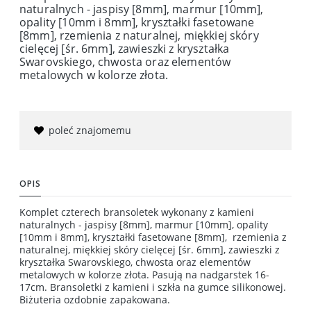
naturalnych - jaspisy [8mm], marmur [10mm],
opality [10mm i 8mm], kryształki fasetowane
[8mm], rzemienia z naturalnej, miękkiej skóry
cielęcej [śr. 6mm], zawieszki z kryształka
Swarovskiego, chwosta oraz elementów
metalowych w kolorze złota.
poleć znajomemu
OPIS
Komplet czterech bransoletek wykonany z kamieni
naturalnych - jaspisy [8mm], marmur [10mm], opality
[10mm i 8mm], kryształki fasetowane [8mm], rzemienia z
naturalnej, miękkiej skóry cielęcej [śr. 6mm], zawieszki z
kryształka Swarovskiego, chwosta oraz elementów
metalowych w kolorze złota. Pasują na nadgarstek 16-
17cm. Bransoletki z kamieni i szkła na gumce silikonowej.
Biżuteria ozdobnie zapakowana.