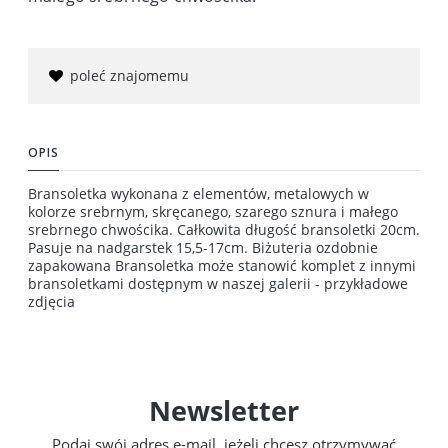
poleć znajomemu
OPIS
Bransoletka wykonana z elementów, metalowych w
kolorze srebrnym, skręcanego, szarego sznura i małego
srebrnego chwościka. Całkowita długość bransoletki 20cm.
Pasuje na nadgarstek 15,5-17cm. Biżuteria ozdobnie
zapakowana Bransoletka może stanowić komplet z innymi
bransoletkami dostępnym w naszej galerii - przykładowe
zdjęcia
Newsletter
Podaj swój adres e-mail, jeżeli chcesz otrzymywać