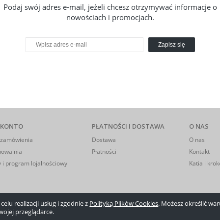
Podaj swój adres e-mail, jeżeli chcesz otrzymywać informacje o
nowościach i promocjach.
Zapisz się
 KONTO
PŁATNOŚCI I DOSTAWA
O NAS
 zamówienia
Dostawa
O nas
howalnia
Płatności
Kontakt
 i program lojalnościowy
Katia i krok
elu realizacji usług i zgodnie z
Polityką Plików Cookies
. Możesz określić w
wojej przeglądarce.
Sklep internetowy Shoper.pl