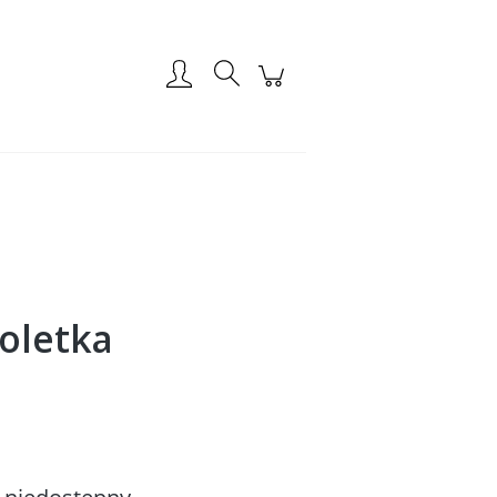
Zarejestruj się
Zaloguj się
soletka