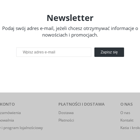
Newsletter
Podaj swój adres e-mail, jeżeli chcesz otrzymywać informacje o
nowościach i promocjach.
Zapisz się
 KONTO
PŁATNOŚCI I DOSTAWA
O NAS
 zamówienia
Dostawa
O nas
howalnia
Płatności
Kontakt
 i program lojalnościowy
Katia i krok