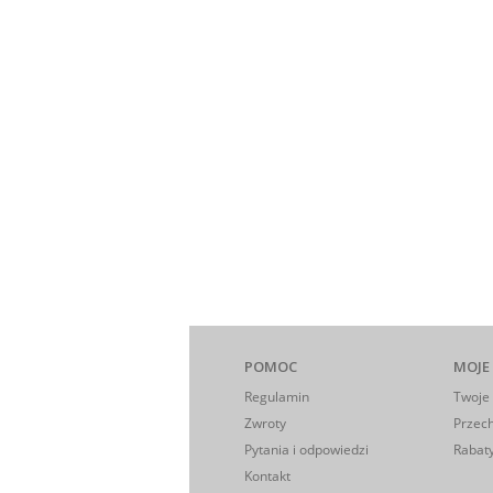
POMOC
MOJE
Regulamin
Twoje
Zwroty
Przec
Pytania i odpowiedzi
Rabaty
Kontakt