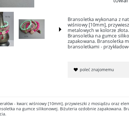
towar
Bransoletka wykonana z nat
wiśniowy [10mm], przywiesz
metalowych w kolorze złota
Bransoletka na gumce siliko
zapakowana. Bransoletka m
bransoletkami - przykładowe
poleć znajomemu
erałów - kwarc wiśniowy [10mm], przywieszki z mosiądzu oraz el
nsoletka na gumce silikonowej. Biżuteria ozdobnie zapakowana. B
cia.