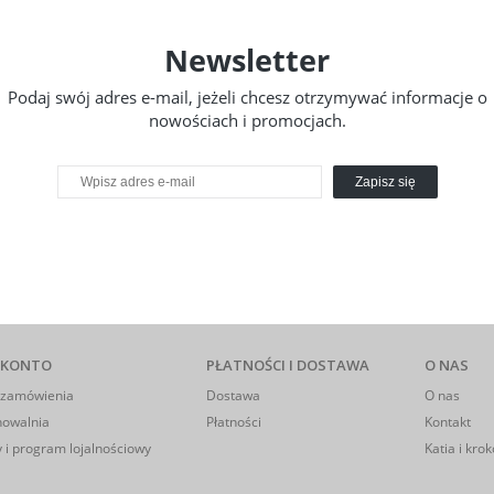
Newsletter
Podaj swój adres e-mail, jeżeli chcesz otrzymywać informacje o
nowościach i promocjach.
Zapisz się
 KONTO
PŁATNOŚCI I DOSTAWA
O NAS
 zamówienia
Dostawa
O nas
howalnia
Płatności
Kontakt
 i program lojalnościowy
Katia i krok