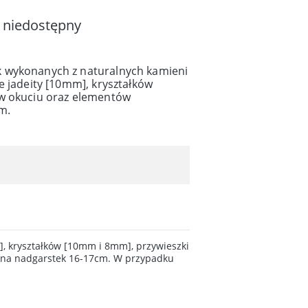
 niedostępny
 wykonanych z naturalnych kamieni
e jadeity [10mm], kryształków
 w okuciu oraz elementów
m.
, kryształków [10mm i 8mm], przywieszki
ą na nadgarstek 16-17cm. W przypadku