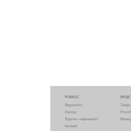
POMOC
MOJE
Regulamin
Twoje
Zwroty
Przec
Pytania i odpowiedzi
Rabaty
Kontakt