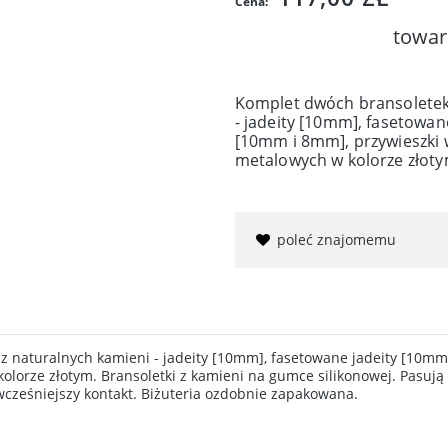
Cena:
towar
Komplet dwóch bransoletek
- jadeity [10mm], fasetowan
[10mm i 8mm], przywieszki
metalowych w kolorze złoty
poleć znajomemu
 naturalnych kamieni - jadeity [10mm], fasetowane jadeity [10mm]
olorze złotym. Bransoletki z kamieni na gumce silikonowej. Pasuj
cześniejszy kontakt. Biżuteria ozdobnie zapakowana.