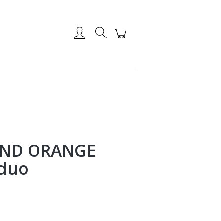
Zarejestruj się
Zaloguj się
AND ORANGE
 duo