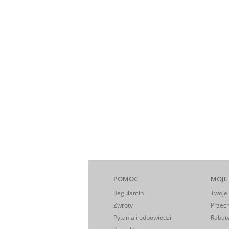
POMOC
MOJE
Regulamin
Twoje
Zwroty
Przec
Pytania i odpowiedzi
Rabaty