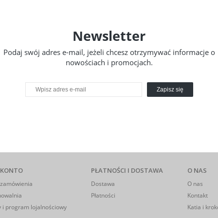
Newsletter
Podaj swój adres e-mail, jeżeli chcesz otrzymywać informacje o
nowościach i promocjach.
Zapisz się
 KONTO
PŁATNOŚCI I DOSTAWA
O NAS
 zamówienia
Dostawa
O nas
howalnia
Płatności
Kontakt
 i program lojalnościowy
Katia i krok