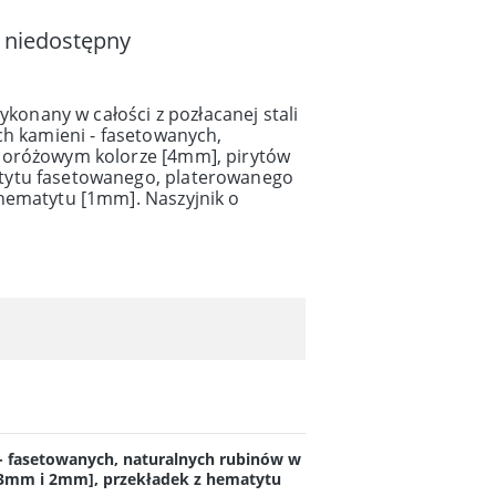
 niedostępny
wykonany w całości z pozłacanej stali
ch kamieni - fasetowanych,
doróżowym kolorze [4mm], pirytów
tytu fasetowanego, platerowanego
hematytu [1mm]. Naszyjnik o
i - fasetowanych, naturalnych rubinów w
3mm i 2mm], przekładek z hematytu