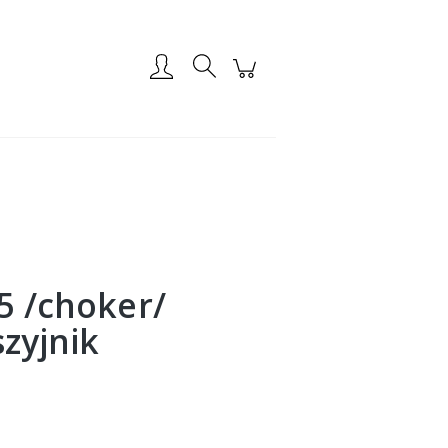
Zarejestruj się
Zaloguj się
15 /choker/
szyjnik