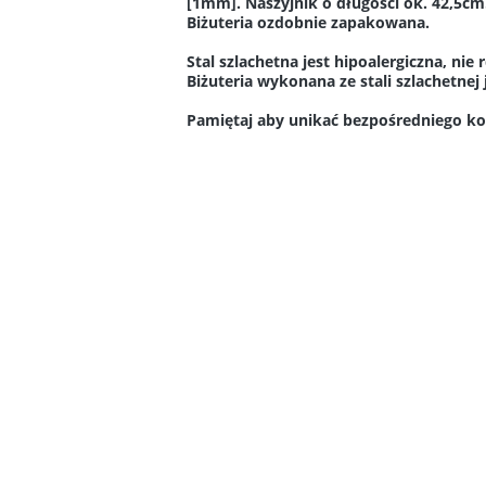
[1mm]. Naszyjnik o długości ok. 42,5cm
Biżuteria ozdobnie zapakowana.
Stal szlachetna jest hipoalergiczna, nie r
Biżuteria wykonana ze stali szlachetnej 
Pamiętaj aby unikać bezpośredniego ko