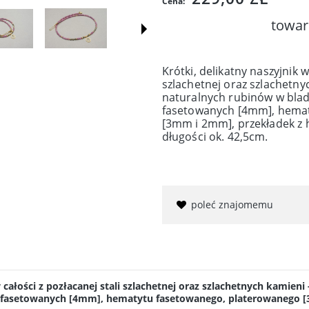
Cena:
towar
Krótki, delikatny naszyjnik 
szlachetnej oraz szlachetny
naturalnych rubinów w bla
fasetowanych [4mm], hema
[3mm i 2mm], przekładek z 
długości ok. 42,5cm.
poleć znajomemu
całości z pozłacanej stali szlachetnej oraz szlachetnych kamien
 fasetowanych [4mm], hematytu fasetowanego, platerowanego [