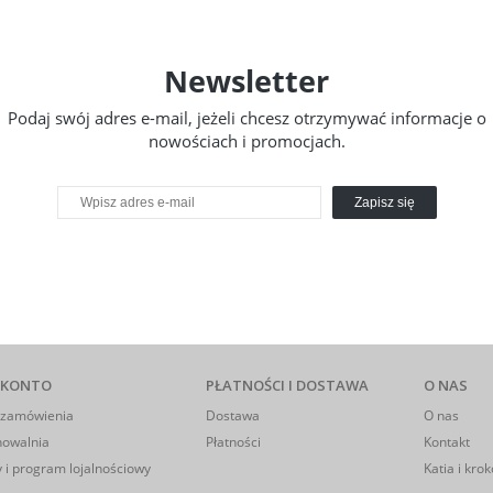
Newsletter
Podaj swój adres e-mail, jeżeli chcesz otrzymywać informacje o
nowościach i promocjach.
Zapisz się
 KONTO
PŁATNOŚCI I DOSTAWA
O NAS
 zamówienia
Dostawa
O nas
howalnia
Płatności
Kontakt
 i program lojalnościowy
Katia i krok