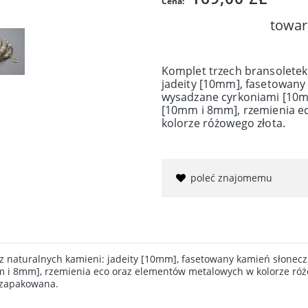
Cena:
towar
Komplet trzech bransoletek
jadeity [10mm], fasetowany
wysadzane cyrkoniami [10m
[10mm i 8mm], rzemienia e
kolorze różowego złota.
poleć znajomemu
z naturalnych kamieni: jadeity [10mm], fasetowany kamień słonec
 i 8mm], rzemienia eco oraz elementów metalowych w kolorze różo
 zapakowana.