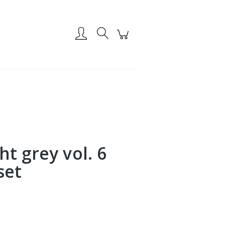
Zarejestruj się
Zaloguj się
t grey vol. 6
set