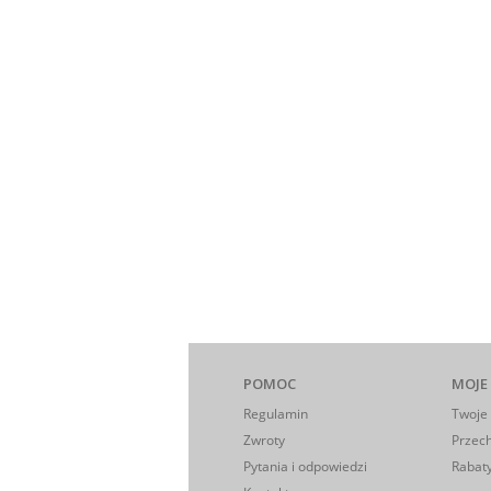
POMOC
MOJE
Regulamin
Twoje
Zwroty
Przec
Pytania i odpowiedzi
Rabaty