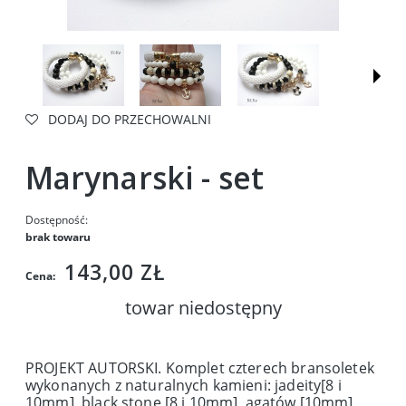
DODAJ DO PRZECHOWALNI
Marynarski - set
Dostępność:
brak towaru
143,00 ZŁ
Cena:
towar niedostępny
PROJEKT AUTORSKI. Komplet czterech bransoletek
wykonanych z naturalnych kamieni: jadeity[8 i
10mm], black stone [8 i 10mm], agatów [10mm],