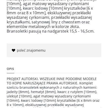
[10mm], agat matowy wysadzany cyrkoniami
[10mm], kwarc lodowy [10mm] krysztalków [6 x
8mm oraz 8 x 10mm], ekskluzywnej przekładki
wysadzanej cyrkoniami, przekładki wysadzanej
kryształkami, satynowej liny z chwostem oraz
elementów metalowych w kolorze złota.
Bransoletki pasują na nadgarstek 15,5 - 16,5cm.
poleć znajomemu
OPIS
PROJEKT AUTORSKI. WSZELKIE INNE PODOBNE MODELE
TO KOPIE NARUSZAJĄCE PRAWA AUTORSKIE. Komplet
sześciu bransoletek wykonanych z naturalnych kamieni:
jadeity [8mm], hematyt [8mm], kwarc z rutylem [10mm],
uleksyt [10mm], agat matowy wysadzany cyrkoniami
[10mm], kwarc lodowy [10mm] krysztalków [6 x 8mm oraz
8 x 10mm], ekskluzywnej przekładki wysadzanej