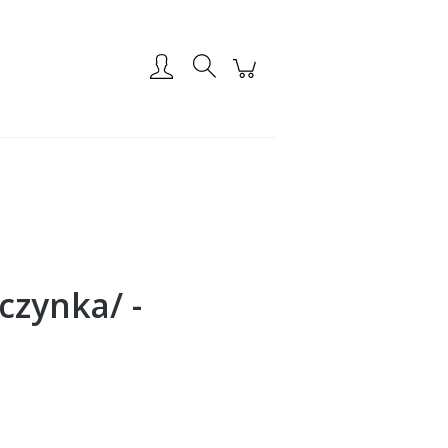
Zarejestruj się
Zaloguj się
czynka/ -