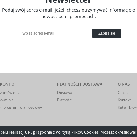
Podaj swój adres e-mail, jeżeli chcesz otrzymywać informacje o
nowościach i promocjach.
Zapisz się
 KONTO
PŁATNOŚCI I DOSTAWA
O NAS
 zamówienia
Dostawa
O nas
howalnia
Płatności
Kontakt
 i program lojalnościowy
Katia i krok
elu realizacji usług i zgodnie z
Polityką Plików Cookies
. Możesz określić w