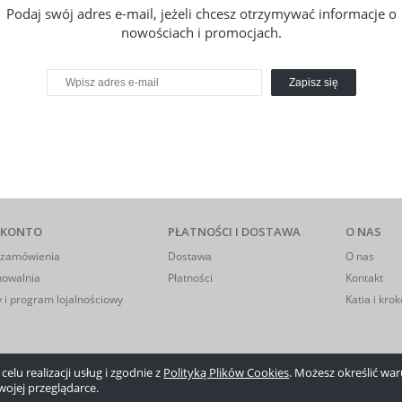
Podaj swój adres e-mail, jeżeli chcesz otrzymywać informacje o
nowościach i promocjach.
Zapisz się
 KONTO
PŁATNOŚCI I DOSTAWA
O NAS
 zamówienia
Dostawa
O nas
howalnia
Płatności
Kontakt
 i program lojalnościowy
Katia i krok
elu realizacji usług i zgodnie z
Polityką Plików Cookies
. Możesz określić w
wojej przeglądarce.
Sklep internetowy Shoper.pl