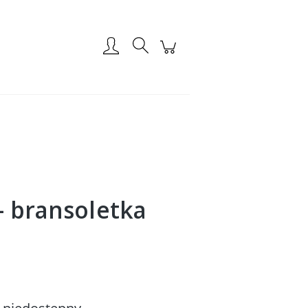
Zarejestruj się
Zaloguj się
- bransoletka