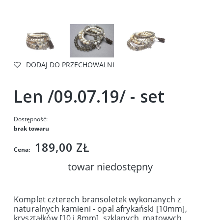
DODAJ DO PRZECHOWALNI
Len /09.07.19/ - set
Dostępność:
brak towaru
189,00 ZŁ
Cena:
towar niedostępny
Komplet czterech bransoletek wykonanych z
naturalnych kamieni - opal afrykański [10mm],
kryształków [10 i 8mm], szklanych, matowych