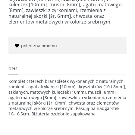
kuleczek [10mm], muszli [8mm], agatu matowego
[8mm], zawieszki z cyrkoniami, rzemienia z
naturalnej skórki [śr. 6mm], chwosta oraz
elementów metalowych w kolorze srebrnym.
poleć znajomemu
OPIS
Komplet czterech bransoletek wykonanych z naturalnych
kamieni - opal afrykański [10mm], kryształków [10 i 8mm],
szklanych, matowych kuleczek [10mm], muszli [8mm],
agatu matowego [8mm], zawieszki z cyrkoniami, rzemienia
z naturalnej skórki [śr. 6mm], chwosta oraz elementów
metalowych w kolorze srebrnym. Pasują na nadgarstek
16-16,5cm. Biżuteria ozdobnie zapakowana.