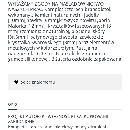
WYRAŻAMY ZGODY NA NAŚLADOWNICTWO
NASZYCH PRAC. Komplet czterech bransoletek
wykonany z kamieni naturalnych - jadeity
[10mm],howlity [6mm],krzyżyk z howlitu ,perła
Majorka [12mm] , kryształków fasetowanych [8
mm] rzemienia z naturalnej, plecionej skóry
[śr.6mm] ,satynowego chwosta ,zawieszki z
kryształka Swarovskiego [8mm] oraz elementów
metalowych w kolorze złotym. Pasują na
nadgarstek 16-17cm. Bransoletki z kamieni na
gumce silikonowej. Biżuteria ozdobnie zapakowana
poleć znajomemu
OPIS
PROJEKT AUTORSKI. WŁASNOŚĆ KI-KA. KOPIOWANIE
ZABRONIONE.
Komplet czterech bransoletek wykonany z kamieni