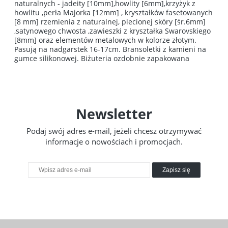
naturalnych - jadeity [10mm],howlity [6mm],krzyżyk z
howlitu ,perła Majorka [12mm] , kryształków fasetowanych
[8 mm] rzemienia z naturalnej, plecionej skóry [śr.6mm]
,satynowego chwosta ,zawieszki z kryształka Swarovskiego
[8mm] oraz elementów metalowych w kolorze złotym.
Pasują na nadgarstek 16-17cm. Bransoletki z kamieni na
gumce silikonowej. Biżuteria ozdobnie zapakowana
Newsletter
Podaj swój adres e-mail, jeżeli chcesz otrzymywać
informacje o nowościach i promocjach.
Zapisz się