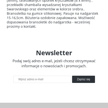
[8mm], fasetowanych oponek kryształków [6 x 8mm] ,
przekładki shamballa wysadzanej kryształkami
Swarovskiego oraz elementów w kolorze srebra..
Bransoletka na gumce silikonowej. Pasuje na nadgarstek
15-16,5cm. Biżuteria ozdobnie zapakowana. Możliwość
dopasowania bransoletki do nadgarstka - wcześniej
prosimy o kontakt.
Newsletter
Podaj swój adres e-mail, jeżeli chcesz otrzymywać
informacje o nowościach i promocjach.
Zapisz się