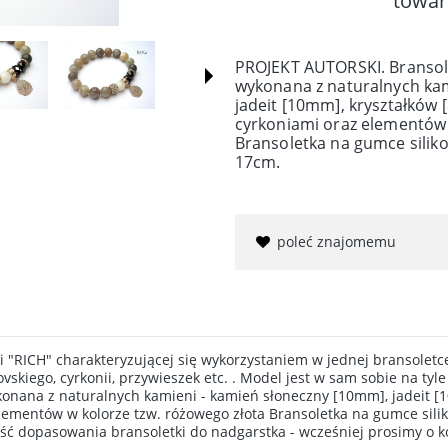
towar
PROJEKT AUTORSKI. Bransole
wykonana z naturalnych kam
jadeit [10mm], kryształków 
cyrkoniami oraz elementów 
Bransoletka na gumce silik
17cm.
poleć znajomemu
 "RICH" charakteryzującej się wykorzystaniem w jednej bransoletce
kiego, cyrkonii, przywieszek etc. . Model jest w sam sobie na tyle
onana z naturalnych kamieni - kamień słoneczny [10mm], jadeit [1
lementów w kolorze tzw. różowego złota Bransoletka na gumce sili
ć dopasowania bransoletki do nadgarstka - wcześniej prosimy o k