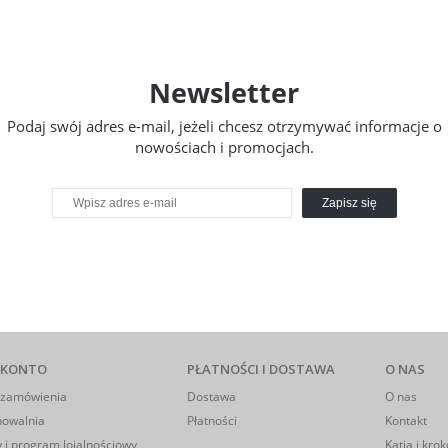
Newsletter
Podaj swój adres e-mail, jeżeli chcesz otrzymywać informacje o
nowościach i promocjach.
Zapisz się
 KONTO
PŁATNOŚCI I DOSTAWA
O NAS
 zamówienia
Dostawa
O nas
howalnia
Płatności
Kontakt
 i program lojalnościowy
Katia i krok