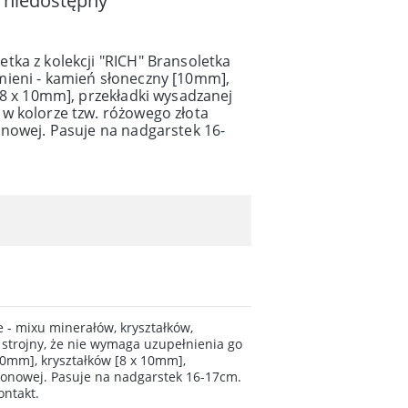
 niedostępny
tka z kolekcji "RICH" Bransoletka
ieni - kamień słoneczny [10mm],
[8 x 10mm], przekładki wysadzanej
w kolorze tzw. różowego złota
onowej. Pasuje na nadgarstek 16-
 - mixu minerałów, kryształków,
 strojny, że nie wymaga uzupełnienia go
0mm], kryształków [8 x 10mm],
konowej. Pasuje na nadgarstek 16-17cm.
ontakt.