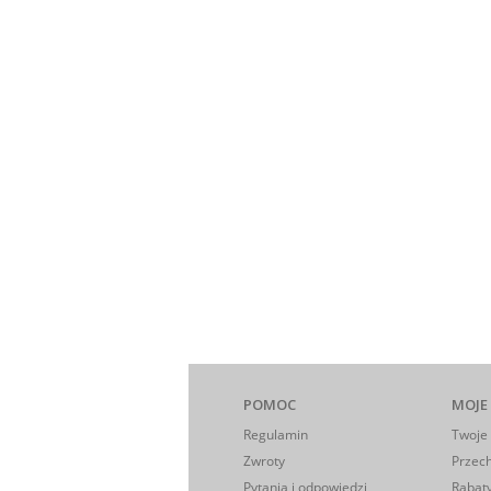
POMOC
MOJE
Regulamin
Twoje
Zwroty
Przec
Pytania i odpowiedzi
Rabaty