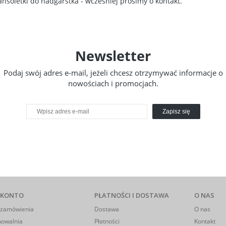
soletki do nadgarstka - wcześniej prosimy o kontakt.
Newsletter
Podaj swój adres e-mail, jeżeli chcesz otrzymywać informacje o
nowościach i promocjach.
Zapisz się
 KONTO
PŁATNOŚCI I DOSTAWA
O NAS
 zamówienia
Dostawa
O nas
howalnia
Płatności
Kontakt