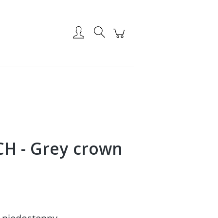
Zarejestruj się
Zaloguj się
CH - Grey crown