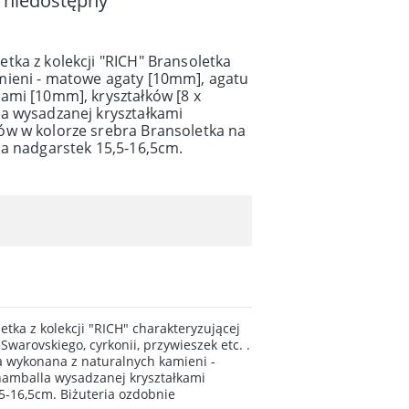
 niedostępny
tka z kolekcji "RICH" Bransoletka
mieni - matowe agaty [10mm], agatu
ami [10mm], kryształków [8 x
a wysadzanej kryształkami
w w kolorze srebra Bransoletka na
na nadgarstek 15,5-16,5cm.
z kolekcji "RICH" charakteryzującej
warovskiego, cyrkonii, przywieszek etc. .
a wykonana z naturalnych kamieni -
hamballa wysadzanej kryształkami
5-16,5cm. Biżuteria ozdobnie