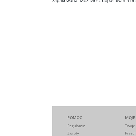
zapakowana. Możliwość dopasowania bran
POMOC
MOJE
Regulamin
Twoje
Zwroty
Przec