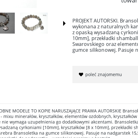
towar
PROJEKT AUTORSKI. Bransole
wykonana z naturalnych ka
z opaską wysadzaną cyrkoni
10mm], przekładki shamball
Swarovskiego oraz elementó
gumce silikonowej. Pasuje 
poleć znajomemu
BNE MODELE TO KOPIE NARUSZAJĄCE PRAWA AUTORSKIE Bransoletka 
- mixu minerałów, kryształków, elementów ozdobnych, kryształków S
 że nie wymaga uzupełnienia go dodatkowymi akcentami. Bransoletk
sadzaną cyrkoniami [10mm], kryształków [8 x 10mm], przekładki s
rebra Bransoletka na gumce silikonowej. Pasuje na nadgarstek 15,