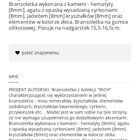
Bransoletka wykonana z kamieni - hematyty
[8mm], agatu z opaską wysadzaną cyrkoniami
[8mm], jadeitem [8mm] kryształków [8mm] oraz
elementów w kolorze złota. Bransoletka na gumce
silikonowej. Pasuje na nadgarstek 15,5-16,5cm.
poleć znajomemu
OPIS
PROJEKT AUTORSKI. Bransoletka z kolekcji "RICH"
charakteryzującej się wykorzystaniem w jednej
bransoletce - mixu minerałów, kryształków, elementów
ozdobnych, kryształków Swarovskiego, cyrkonii,
przywieszek etc. . Model jest w sam sobie na tyle strojny,
że nie wymaga uzupełnienia go dodatkowymi akcentami.
Bransoletka wykonana z kamieni - hematyty [8mm], agatu
z opaską wysadzaną cyrkoniami [8mm], jadeitem [8mm]
kryształków [8mm] oraz elementów w kolorze złota.