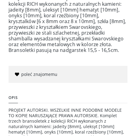
kolekcji RICH wykonanych z naturalnych kamieni:
jadeity [8mm], uleksyt [10mm] hematyt [10mm],
onyks [10mm], koral rzeźbiony [10mm],
krysztalków [6 x 8mm oraz 8 x 10mm], szkła [8mm],
przywieszki z kryształkiem Swarovskiego,
przywieszki ze stali szlachetnej, przekładki
shamballa wysadzanej kryształkami Swarovskiego
oraz elementów metalowych w kolorze złota.
Bransoletki pasują na nadgarstek 15,5 - 16,5cm.
poleć znajomemu
OPIS
PROJEKT AUTORSKI. WSZELKIE INNE PODOBNE MODELE
TO KOPIE NARUSZAJĄCE PRAWA AUTORSKIE. Komplet
trzech bransoletek z kolekcji RICH wykonanych z
naturalnych kamieni: jadeity [8mm], uleksyt [10mm]
hematyt [10mm], onyks [10mm], koral rzeźbiony [10mm],