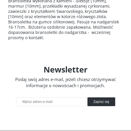
Bransoletka wykonana z kamieni - uleksyt [10mm],
marmur [10mm], przekładki wysadzanej cyrkoniami,
zawieszki z kryształkiem Swarovskiego, kryształków
[10mm] oraz elementów w kolorze różowego złota.
Bransoletka na gumce silikonowej. Pasuje na nadgarstek
16-17cm. Biżuteria ozdobnie zapakowana. Możliwość
dopasowania bransoletki do nadgarstka - wcześniej
prosimy o kontakt.
Newsletter
Podaj swój adres e-mail, jeżeli chcesz otrzymywać
informacje o nowościach i promocjach.
Zapisz się