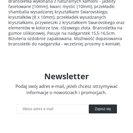
Bransoletka wykonana z naturalnych kamieni - jadeity
fasetowane [10mm], kwarc mystic [10mm], przekładki
shamballa wysadzanej kryształkami Swarovskiego,
kryształków [8 x 10mm], przekładek wysadzanych
kryształkami, przywieszki z kryształkiem Swarovskiego oraz
elementów w kolorze tzw. różowego złota. Bransoletka na
gumce silikonowej. Pasuje na nadgarstek 15,5-16,5cm.
Biżuteria ozdobnie zapakowana. Możliwość dopasowania
bransoletki do nadgarstka - wcześniej prosimy o kontakt.
Newsletter
Podaj swój adres e-mail, jeżeli chcesz otrzymywać
informacje o nowościach i promocjach.
Zapisz się