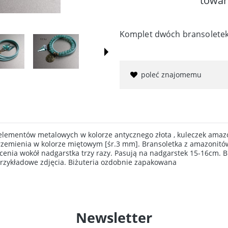
towar
Komplet dwóch bransolete
poleć znajomemu
lementów metalowych w kolorze antycznego złota , kuleczek amazo
rzemienia w kolorze miętowym [śr.3 mm]. Bransoletka z amazonitó
ecenia wokół nadgarstka trzy razy. Pasują na nadgarstek 15-16cm. 
-przykładowe zdjęcia. Biżuteria ozdobnie zapakowana
Newsletter