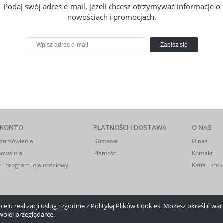
Podaj swój adres e-mail, jeżeli chcesz otrzymywać informacje o
nowościach i promocjach.
Zapisz się
 KONTO
PŁATNOŚCI I DOSTAWA
O NAS
 zamówienia
Dostawa
O nas
howalnia
Płatności
Kontakt
 i program lojalnościowy
Katia i krok
elu realizacji usług i zgodnie z
Polityką Plików Cookies
. Możesz określić w
wojej przeglądarce.
Sklep internetowy Shoper.pl