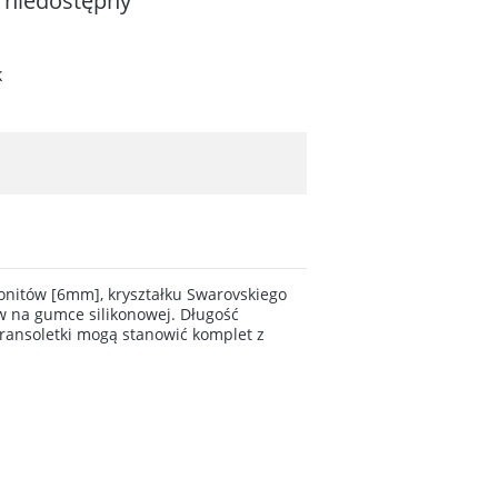
 niedostępny
k
nitów [6mm], kryształku Swarovskiego
w na gumce silikonowej. Długość
Bransoletki mogą stanowić komplet z