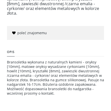
[8mm], zawieszki dwustronnej /czarna emalia -
cyrkonie/ oraz elementów metalowych w kolorze
złota.
poleć znajomemu
OPIS
Bransoletka wykonana z naturalnych kamieni - onyksy
[10mm], matowe onyksy wysadzane cyrkoniami [10mm],
howlit [10mm], kryształki [8mm], zawieszki dwustronnej
/czarna emalia - cyrkonie/ oraz elementów metalowych w
kolorze złota. Bransoletka na gumce silikonowej. Pasuje na
nadgarstek 16-17cm. Biżuteria ozdobnie zapakowana.
Możliwość dopasowania bransoletki do nadgarstka -
wcześniej prosimy o kontakt.