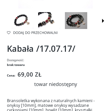
DODAJ DO PRZECHOWALNI
Kabała /17.07.17/
Dostępność:
brak towaru
69,00 ZŁ
Cena:
towar niedostępny
Bransoletka wykonana z naturalnych kamieni -
onyksy [10mm], matowe onyksy wysadzane
cyrkoniami [10mm], howlit [10mm], kryształki