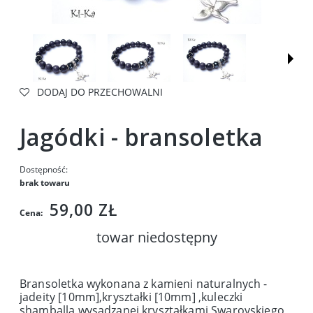
DODAJ DO PRZECHOWALNI
Jagódki - bransoletka
Dostępność:
brak towaru
59,00 ZŁ
Cena:
towar niedostępny
Bransoletka wykonana z kamieni naturalnych -
jadeity [10mm],kryształki [10mm] ,kuleczki
shamballa wysadzanej kryształkami Swarovskiego