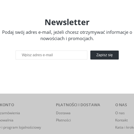
Newsletter
Podaj swój adres e-mail, jeżeli chcesz otrzymywać informacje o
nowościach i promocjach.
Zapisz się
 KONTO
PŁATNOŚCI I DOSTAWA
O NAS
 zamówienia
Dostawa
O nas
howalnia
Płatności
Kontakt
 i program lojalnościowy
Katia i krok