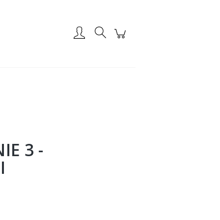
Zarejestruj się
Zaloguj się
E 3 -
I