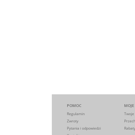
POMOC
MOJE
Regulamin
Twoje
Zwroty
Przec
Pytania i odpowiedzi
Rabaty