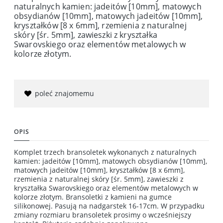
naturalnych kamien: jadeitów [10mm], matowych
obsydianów [10mm], matowych jadeitów [10mm],
kryształków [8 x 6mm], rzemienia z naturalnej
skóry [śr. 5mm], zawieszki z kryształka
Swarovskiego oraz elementów metalowych w
kolorze złotym.
poleć znajomemu
OPIS
Komplet trzech bransoletek wykonanych z naturalnych
kamien: jadeitów [10mm], matowych obsydianów [10mm],
matowych jadeitów [10mm], kryształków [8 x 6mm],
rzemienia z naturalnej skóry [śr. 5mm], zawieszki z
kryształka Swarovskiego oraz elementów metalowych w
kolorze złotym. Bransoletki z kamieni na gumce
silikonowej. Pasują na nadgarstek 16-17cm. W przypadku
zmiany rozmiaru bransoletek prosimy o wcześniejszy