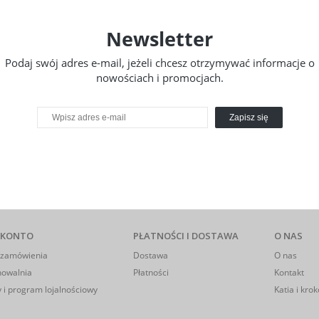
Newsletter
Podaj swój adres e-mail, jeżeli chcesz otrzymywać informacje o
nowościach i promocjach.
Zapisz się
 KONTO
PŁATNOŚCI I DOSTAWA
O NAS
 zamówienia
Dostawa
O nas
howalnia
Płatności
Kontakt
 i program lojalnościowy
Katia i krok