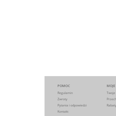
POMOC
MOJE
Regulamin
Twoje
Zwroty
Przec
Pytania i odpowiedzi
Rabaty
Kontakt