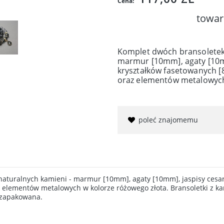
Cena:
towar
Komplet dwóch bransoletek
marmur [10mm], agaty [10mm
kryształków fasetowanych [8
oraz elementów metalowych
poleć znajomemu
aturalnych kamieni - marmur [10mm], agaty [10mm], jaspisy cesar
z elementów metalowych w kolorze różowego złota. Bransoletki z ka
 zapakowana.