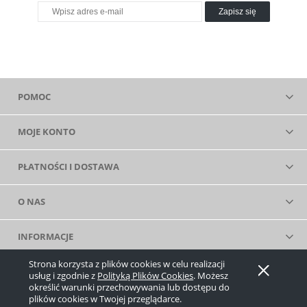
Zapisz się
POMOC
MOJE KONTO
PŁATNOŚCI I DOSTAWA
O NAS
INFORMACJE
Strona korzysta z plików cookies w celu realizacji
Pokaż pełną wersję strony
usług i zgodnie z
Polityką Plików Cookies
. Możesz
określić warunki przechowywania lub dostępu do
Sklep internetowy Shoper.pl
plików cookies w Twojej przeglądarce.