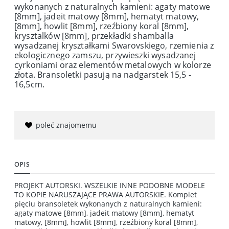
wykonanych z naturalnych kamieni: agaty matowe
[8mm], jadeit matowy [8mm], hematyt matowy,
[8mm], howlit [8mm], rzeźbiony koral [8mm],
krysztalków [8mm], przekładki shamballa
wysadzanej kryształkami Swarovskiego, rzemienia z
ekologicznego zamszu, przywieszki wysadzanej
cyrkoniami oraz elementów metalowych w kolorze
złota. Bransoletki pasują na nadgarstek 15,5 -
16,5cm.
poleć znajomemu
OPIS
PROJEKT AUTORSKI. WSZELKIE INNE PODOBNE MODELE
TO KOPIE NARUSZAJĄCE PRAWA AUTORSKIE. Komplet
pięciu bransoletek wykonanych z naturalnych kamieni:
agaty matowe [8mm], jadeit matowy [8mm], hematyt
matowy, [8mm], howlit [8mm], rzeźbiony koral [8mm],