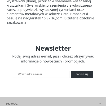
krysztalków [8mm], przekładki shamballa wysadzanej
kryształkami Swarovskiego, rzemienia z ekologicznego
zamszu, przywieszki wysadzanej cyrkoniami oraz
elementów metalowych w kolorze złota. Bransoletki
pasują na nadgarstek 15,5 - 16,5cm. Biżuteria ozdobnie
zapakowana
Newsletter
Podaj swój adres e-mail, jeżeli chcesz otrzymywać
informacje o nowościach i promocjach.
Zapisz się
POMOC