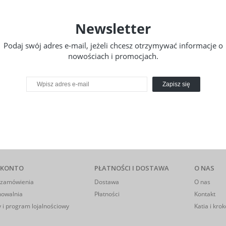
Newsletter
Podaj swój adres e-mail, jeżeli chcesz otrzymywać informacje o
nowościach i promocjach.
Zapisz się
 KONTO
PŁATNOŚCI I DOSTAWA
O NAS
 zamówienia
Dostawa
O nas
howalnia
Płatności
Kontakt
 i program lojalnościowy
Katia i krok