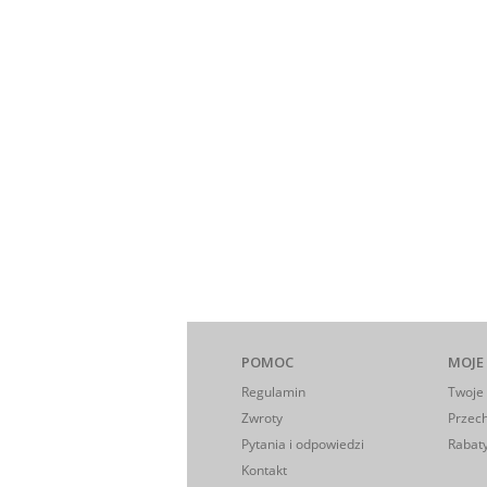
POMOC
MOJE
Regulamin
Twoje
Zwroty
Przec
Pytania i odpowiedzi
Rabaty
Kontakt