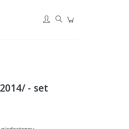
Zarejestruj się
Zaloguj się
2014/ - set