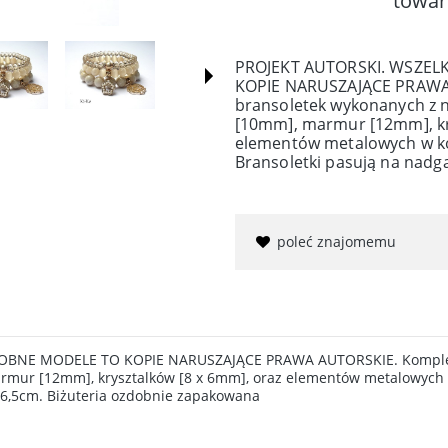
towar
PROJEKT AUTORSKI. WSZEL
KOPIE NARUSZAJĄCE PRAWA 
bransoletek wykonanych z n
[10mm], marmur [12mm], kr
elementów metalowych w kol
Bransoletki pasują na nadga
poleć znajomemu
OBNE MODELE TO KOPIE NARUSZAJĄCE PRAWA AUTORSKIE. Komplet 
rmur [12mm], krysztalków [8 x 6mm], oraz elementów metalowych w
 16,5cm. Biżuteria ozdobnie zapakowana