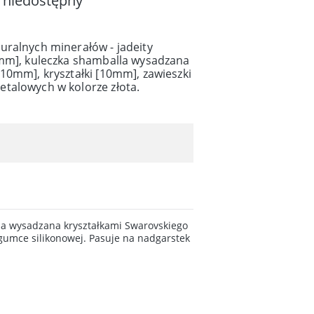
 niedostępny
uralnych minerałów - jadeity
0mm], kuleczka shamballa wysadzana
10mm], kryształki [10mm], zawieszki
talowych w kolorze złota.
lla wysadzana kryształkami Swarovskiego
gumce silikonowej. Pasuje na nadgarstek