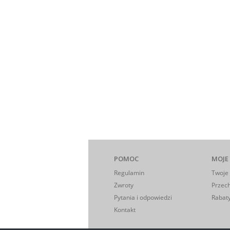
POMOC
MOJE
Regulamin
Twoje
Zwroty
Przec
Pytania i odpowiedzi
Rabaty
Kontakt