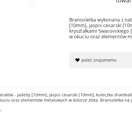
towar
Bransoletka wykonana z nat
[10mm], jaspis cesarski [1
kryształkami Swarovskiego [
w okuciu oraz elementów me
poleć znajomemu
rałów - jadeity [10mm], jaspis cesarski [10mm], kuleczka shamba
okuciu oraz elementów metalowych w kolorze złota. Bransoletka na 
.