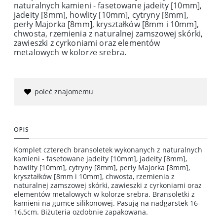
naturalnych kamieni - fasetowane jadeity [10mm],
jadeity [8mm], howlity [10mm], cytryny [8mm],
perły Majorka [8mm], kryształków [8mm i 10mm],
chwosta, rzemienia z naturalnej zamszowej skórki,
zawieszki z cyrkoniami oraz elementów
metalowych w kolorze srebra.
poleć znajomemu
OPIS
Komplet czterech bransoletek wykonanych z naturalnych
kamieni - fasetowane jadeity [10mm], jadeity [8mm],
howlity [10mm], cytryny [8mm], perły Majorka [8mm],
kryształków [8mm i 10mm], chwosta, rzemienia z
naturalnej zamszowej skórki, zawieszki z cyrkoniami oraz
elementów metalowych w kolorze srebra. Bransoletki z
kamieni na gumce silikonowej. Pasują na nadgarstek 16-
16,5cm. Biżuteria ozdobnie zapakowana.