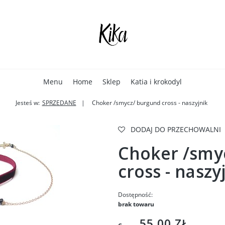
Menu
Home
Sklep
Katia i krokodyl
Jesteś w:
SPRZEDANE
Choker /smycz/ burgund cross - naszyjnik
DODAJ DO PRZECHOWALNI
Choker /smy
cross - naszy
Dostępność:
brak towaru
55,00 ZŁ