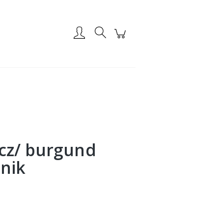
Zarejestruj się
Zaloguj się
cz/ burgund
jnik