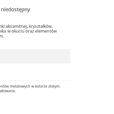
 niedostępny
ki aksamitnej, kryształków,
znika w okuciu oraz elementów
m.
mentów metalowych w kolorze złotym.
pakowana.