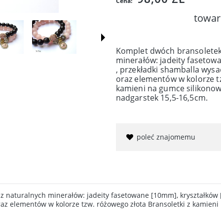
Cena:
towar
Komplet dwóch bransoletek
minerałów: jadeity fasetow
, przekładki shamballa wys
oraz elementów w kolorze tz
kamieni na gumce silikonow
nadgarstek 15,5-16,5cm.
poleć znajomemu
 naturalnych minerałów: jadeity fasetowane [10mm], kryształków [
az elementów w kolorze tzw. różowego złota Bransoletki z kamieni 