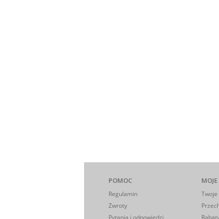
POMOC
MOJE
Regulamin
Twoje
Zwroty
Przec
Pytania i odpowiedzi
Rabaty