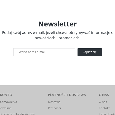
Newsletter
Podaj swój adres e-mail, jeżeli chcesz otrzymywać informacje o
nowościach i promocjach.
Zapisz się
 KONTO
PŁATNOŚCI I DOSTAWA
O NAS
 zamówienia
Dostawa
O nas
howalnia
Płatności
Kontakt
 i program lojalnościowy
Katia i krok