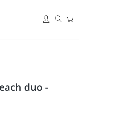
Zarejestruj się
Zaloguj się
each duo -