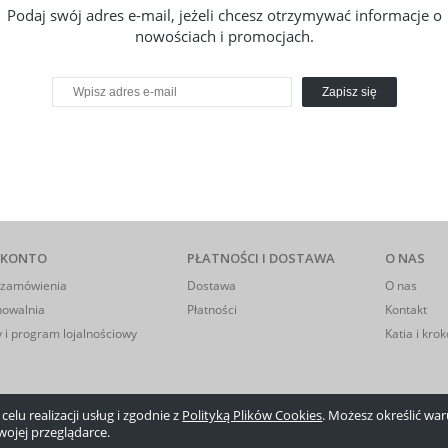
Podaj swój adres e-mail, jeżeli chcesz otrzymywać informacje o
nowościach i promocjach.
Zapisz się
 KONTO
PŁATNOŚCI I DOSTAWA
O NAS
 zamówienia
Dostawa
O nas
howalnia
Płatności
Kontakt
 i program lojalnościowy
Katia i krok
elu realizacji usług i zgodnie z
Polityką Plików Cookies
. Możesz określić w
wojej przeglądarce.
Sklep internetowy Shoper.pl