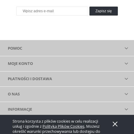
Zapisz się
POMOC
MOJE KONTO
PŁATNOŚCI I DOSTAWA
O NAS
INFORMACJE
Strona korzysta z plików cookies w celu realizacji
Pokaż pełną wersję strony
usług i zgodnie z
Polityką Plików Cookies
. Możesz
określić warunki przechowywania lub dostępu do