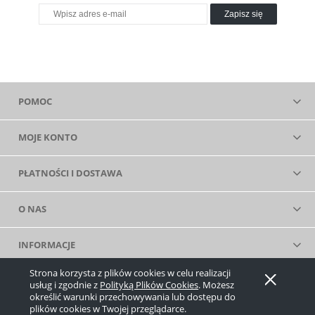
Zapisz się
POMOC
MOJE KONTO
PŁATNOŚCI I DOSTAWA
O NAS
INFORMACJE
Strona korzysta z plików cookies w celu realizacji
Pokaż pełną wersję strony
usług i zgodnie z
Polityką Plików Cookies
. Możesz
określić warunki przechowywania lub dostępu do
Sklep internetowy Shoper.pl
plików cookies w Twojej przeglądarce.