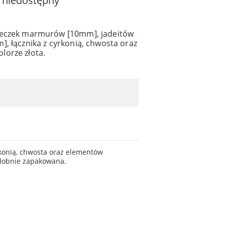
 niedostępny
leczek marmurów [10mm], jadeitów
, łącznika z cyrkonią, chwosta oraz
orze złota.
konią, chwosta oraz elementów
zdobnie zapakowana.