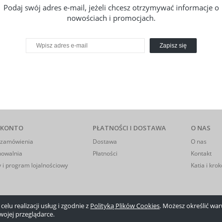
Podaj swój adres e-mail, jeżeli chcesz otrzymywać informacje o
nowościach i promocjach.
Zapisz się
 KONTO
PŁATNOŚCI I DOSTAWA
O NAS
 zamówienia
Dostawa
O nas
howalnia
Płatności
Kontakt
 i program lojalnościowy
Katia i krok
elu realizacji usług i zgodnie z
Polityką Plików Cookies
. Możesz określić w
wojej przeglądarce.
Sklep internetowy Shoper.pl