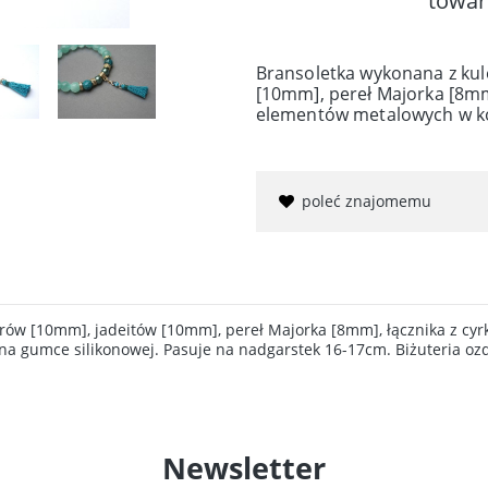
towar
Bransoletka wykonana z ku
[10mm], pereł Majorka [8mm]
elementów metalowych w kol
poleć znajomemu
ów [10mm], jadeitów [10mm], pereł Majorka [8mm], łącznika z cyr
 na gumce silikonowej. Pasuje na nadgarstek 16-17cm. Biżuteria o
Newsletter