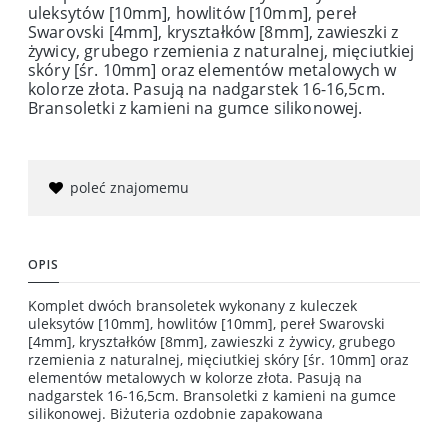
uleksytów [10mm], howlitów [10mm], pereł
Swarovski [4mm], kryształków [8mm], zawieszki z
żywicy, grubego rzemienia z naturalnej, mięciutkiej
skóry [śr. 10mm] oraz elementów metalowych w
kolorze złota. Pasują na nadgarstek 16-16,5cm.
Bransoletki z kamieni na gumce silikonowej.
poleć znajomemu
OPIS
Komplet dwóch bransoletek wykonany z kuleczek
uleksytów [10mm], howlitów [10mm], pereł Swarovski
[4mm], kryształków [8mm], zawieszki z żywicy, grubego
rzemienia z naturalnej, mięciutkiej skóry [śr. 10mm] oraz
elementów metalowych w kolorze złota. Pasują na
nadgarstek 16-16,5cm. Bransoletki z kamieni na gumce
silikonowej. Biżuteria ozdobnie zapakowana