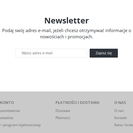
Newsletter
Podaj swój adres e-mail, jeżeli chcesz otrzymywać informacje o
nowościach i promocjach.
Zapisz się
 KONTO
PŁATNOŚCI I DOSTAWA
O NAS
 zamówienia
Dostawa
O nas
howalnia
Płatności
Kontakt
 i program lojalnościowy
Katia i krok