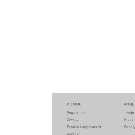
POMOC
MOJE
Regulamin
Twoje
Zwroty
Przec
Pytania i odpowiedzi
Rabaty
Kontakt