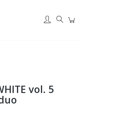
Zarejestruj się
Zaloguj się
HITE vol. 5
 duo