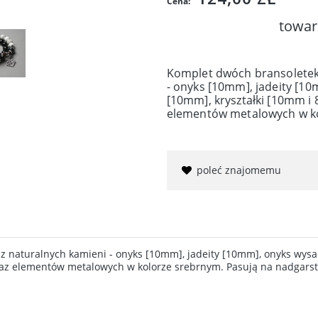
Cena:
towar
Komplet dwóch bransoletek
- onyks [10mm], jadeity [1
[10mm], kryształki [10mm i 
elementów metalowych w k
poleć znajomemu
 naturalnych kamieni - onyks [10mm], jadeity [10mm], onyks wysad
raz elementów metalowych w kolorze srebrnym. Pasują na nadgarst