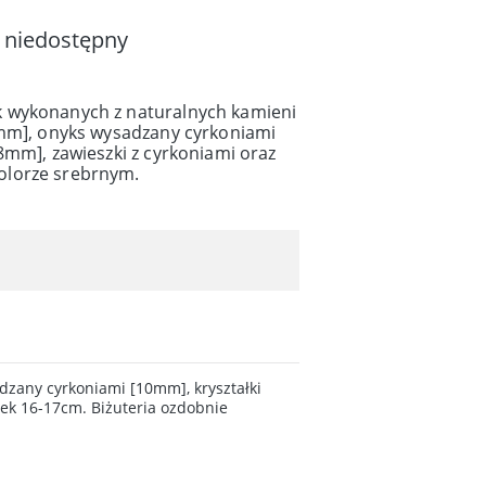
 niedostępny
 wykonanych z naturalnych kamieni
0mm], onyks wysadzany cyrkoniami
8mm], zawieszki z cyrkoniami oraz
olorze srebrnym.
zany cyrkoniami [10mm], kryształki
ek 16-17cm. Biżuteria ozdobnie